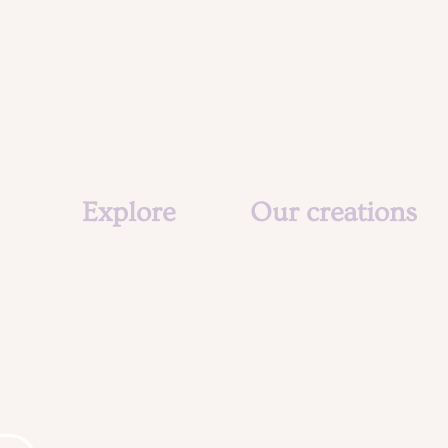
Explore
Our creations
The studio
About us
Our social mission
Creations
The team
Animation
Agenda & Actu
Agenda & Actu
Contact
Contact