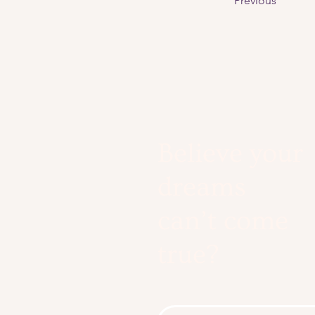
Previous
Believe your
dreams
can’t come
true?