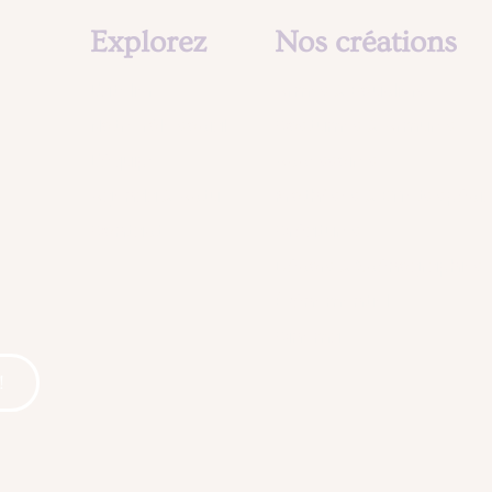
Explorez
Nos créations
L'atelier
Armes & Boucliers
Notre rôle social
Costumes & Armures
L'équipe
Accessoires
?
Agenda & Actu
Prothèses & Effets spéci
Contact
Créatures
Décors & Scénographies
Événementiel
Cinema
!