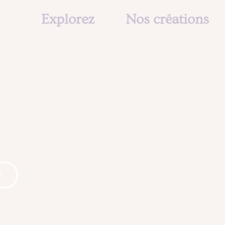
Explorez
Nos créations
L'atelier
Armes & Boucliers
Notre rôle social
Costumes & Armures
L'équipe
Accessoires
?
Agenda & Actu
Prothèses & Effets spéci
Contact
Créatures
Décors & Scénographies
Événementiel
Cinema
!