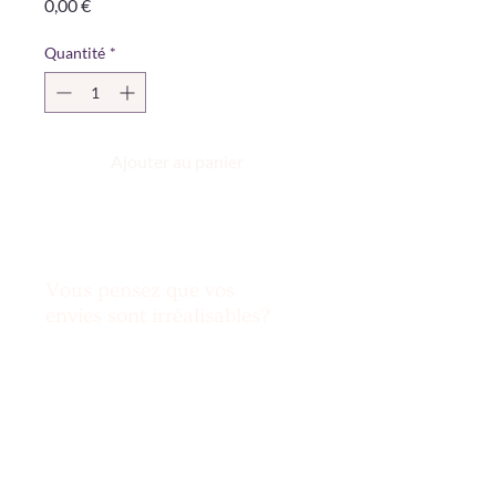
Prix
0,00 €
Quantité
*
Ajouter au panier
Vous pensez que vos
envies sont irréalisables?
Nous relevons le défi !
Mentions légales
& Politique de
confidentialité