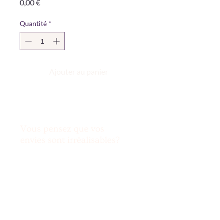
Prix
0,00 €
Quantité
*
Ajouter au panier
Vous pensez que vos
envies sont irréalisables?
Nous relevons le défi !
Mentions légales
& Politique de
confidentialité