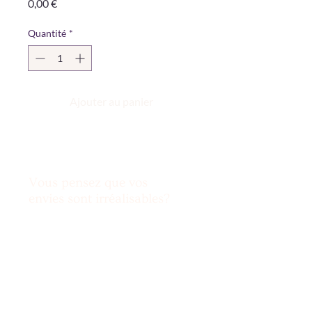
Prix
0,00 €
Quantité
*
Ajouter au panier
Vous pensez que vos
envies sont irréalisables?
Nous relevons le défi !
Mentions légales
& Politique de
confidentialité