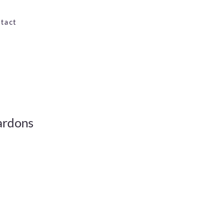
tact
ardons