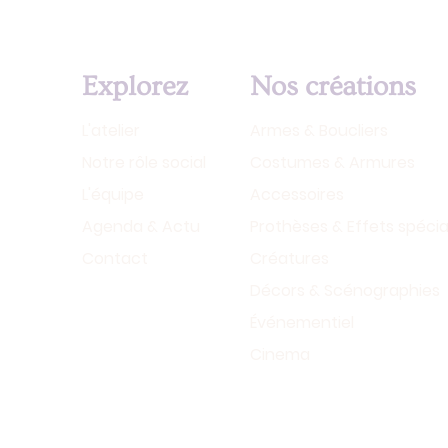
Explorez
Nos créations
L'atelier
Armes & Boucliers
Notre rôle social
Costumes & Armures
L'équipe
Accessoires
?
Agenda & Actu
Prothèses & Effets spéci
Contact
Créatures
Décors & Scénographies
Événementiel
Cinema
!