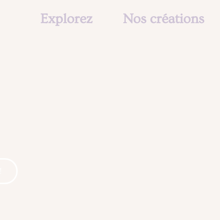
Explorez
Nos créations
L'atelier
Armes & Boucliers
Notre rôle social
Costumes & Armures
L'équipe
Accessoires
?
Agenda & Actu
Prothèses & Effets spéci
Contact
Créatures
Décors & Scénographies
Événementiel
Cinema
!