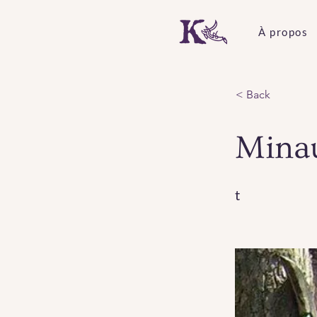
À propos
< Back
Mina
t