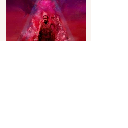
Previous
Next
Vous pensez que vos
envies sont irréalisables?
Nous relevons le défi !