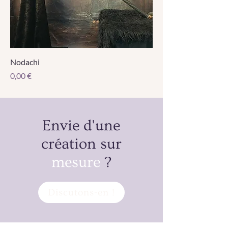
Nodachi
Prix
0,00 €
Envie d'une
création sur
mesure
?
Discutons-en !