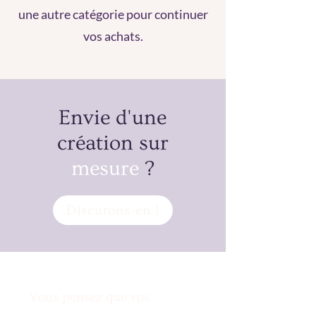
une autre catégorie pour continuer
vos achats.
Envie d'une
création sur
mesure
?
Discutons-en !
Vous pensez que vos
envies sont irréalisables?