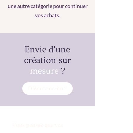
une autre catégorie pour continuer
vos achats.
Envie d'une
création sur
mesure
?
Discutons-en !
Vous pensez que vos
envies sont irréalisables?