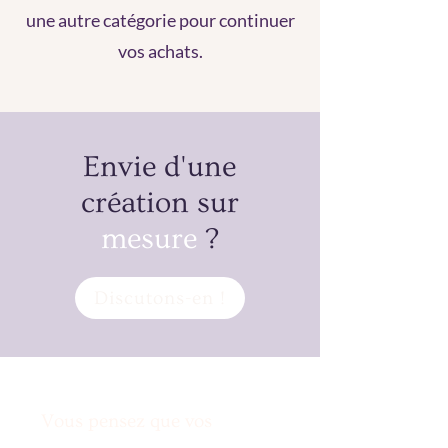
une autre catégorie pour continuer
vos achats.
Envie d'une
création sur
mesure
?
Discutons-en !
Vous pensez que vos
envies sont irréalisables?