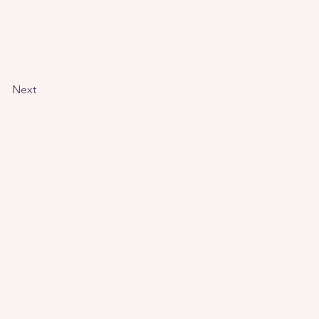
Next
Mentions légales
& Politique de
confidentialité