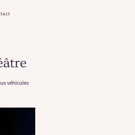
tact
éâtre
eux véhicules