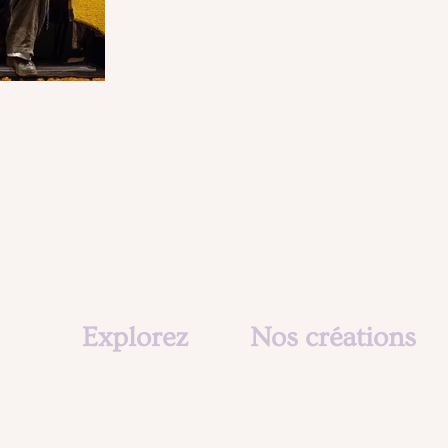
Explorez
Nos créations
L'atelier
Armes & Boucliers
Notre rôle social
Costumes & Armures
L'équipe
Accessoires