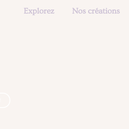
Explorez
Nos créations
L'atelier
Armes & Boucliers
Notre rôle social
Costumes & Armures
L'équipe
Accessoires
?
Agenda & Actu
Prothèses & Effets spéci
Contact
Créatures
Décors & Scénographies
Événementiel
Cinema
!